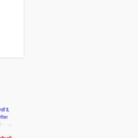
ीं है,
तरीका
े शुरू
रुओं को