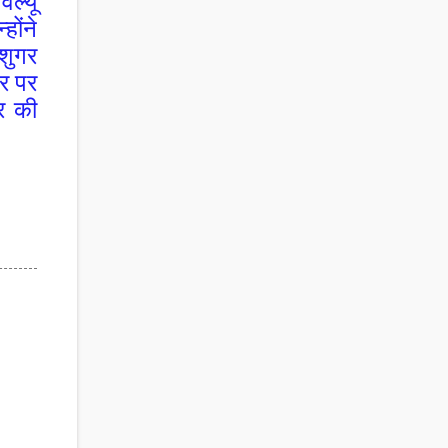
ैल्यू
होंने
शुगर
र पर
र की