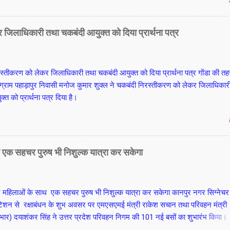
ंत्र जाप कर सकते हैं। अनामिका यानी मिडिल फिंगर के बीच के शेष 2 पोरुओं को माला
कर पार न करें। फिर दाएं हाथ पर दस मंत्र की गिनती कर बाएं हाथ की अनामिका यानी म
च के पोरुओं से दहाई की एक संख्या गिनें। इसके बाद दाएं हाथ के साथ बाएं हाथ पर दहाई
जिलाधिकारी तथा चकबंदी आयुक्त को दिया प्रार्थना पत्र
िनने पर 100 मंत्र संख्या पूरी हो जाती है। आखिरी आठ मंत्र जप के लिए फिर से दाएं हाथ
ामिका यानी मिडिल फिंगर के मध्य भाग से गिनती शुरू कर शेष 8 मंत्रों का जानप कर पू
 एक माला पूरी की जा सकती है। आचार्य श्याम जी अग्निहोत्री
स्तीकरण को लेकर जिलाधिकारी तथा चकबंदी आयुक्त को दिया प्रार्थना पत्र गोंडा की त
्राम पहाड़ापुर निवासी मनोज कुमार शुक्ल ने चकबंदी निरस्तीकरण को लेकर जिलाधिकार
्त को प्रार्थना पत्र दिया है।
थ एक सहचर पुरुष भी निशुल्क यात्रा कर सकेगा
पर महिलाओं के साथ एक सहचर पुरुष भी निशुल्क यात्रा कर सकेगा कानपुर नगर सिग्नेचर 
टेशन से रक्षाबंधन के शुभ अवसर पर एमएसएमई मंत्री राकेश सचान तथा परिवहन मंत्री
प्रभार) दयाशंकर सिंह ने उत्तर प्रदेश परिवहन निगम की 101 नई बसों का शुभारंभ किया।
क्षा बंधन पर्व पर योगी आदित्यनाथ द्वारा दी गयी निशुल्क यात्रा की सौगात में इस बार म