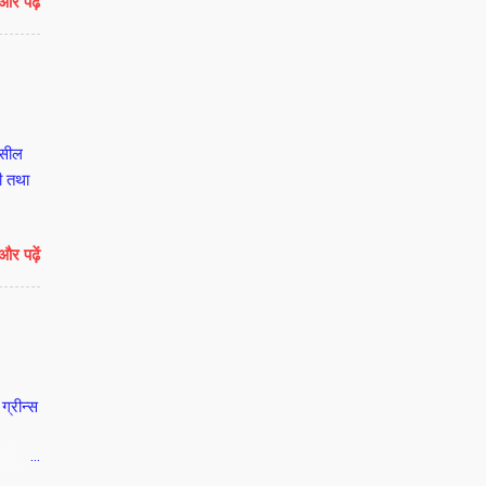
और पढ़ें
 का
िडिल
 के दस
 पर ही
रे 108
हसील
ी तथा
और पढ़ें
ग्रीन्स
हिलाओ