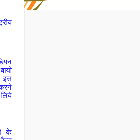
ट्रीय
डियन
बायो
ै। इस
 करने
लिये
ी के