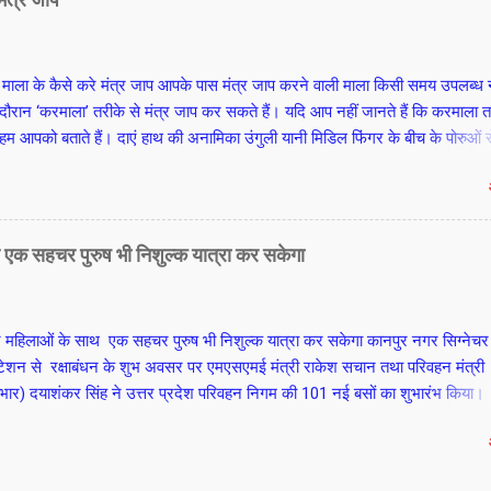
 माला के कैसे करे मंत्र जाप आपके पास मंत्र जाप करने वाली माला किसी समय उपलब्ध नह
ौरान ‘करमाला’ तरीके से मंत्र जाप कर सकते हैं। यदि आप नहीं जानते हैं कि करमाला 
ो हम आपको बताते हैं। दाएं हाथ की अनामिका उंगुली यानी मिडिल फिंगर के बीच के पोरुओं स
यानी लिटिल फिंगर के पोरुओं से होते हुए तर्जनी यानी इंडेक्स फिंगर के मूल तक के 10 पो
ंत्र जाप कर सकते हैं। अनामिका यानी मिडिल फिंगर के बीच के शेष 2 पोरुओं को माला
कर पार न करें। फिर दाएं हाथ पर दस मंत्र की गिनती कर बाएं हाथ की अनामिका यानी म
च के पोरुओं से दहाई की एक संख्या गिनें। इसके बाद दाएं हाथ के साथ बाएं हाथ पर दहाई
थ एक सहचर पुरुष भी निशुल्क यात्रा कर सकेगा
िनने पर 100 मंत्र संख्या पूरी हो जाती है। आखिरी आठ मंत्र जप के लिए फिर से दाएं हाथ
ामिका यानी मिडिल फिंगर के मध्य भाग से गिनती शुरू कर शेष 8 मंत्रों का जानप कर पू
 एक माला पूरी की जा सकती है। आचार्य श्याम जी अग्निहोत्री
पर महिलाओं के साथ एक सहचर पुरुष भी निशुल्क यात्रा कर सकेगा कानपुर नगर सिग्नेचर 
टेशन से रक्षाबंधन के शुभ अवसर पर एमएसएमई मंत्री राकेश सचान तथा परिवहन मंत्री
प्रभार) दयाशंकर सिंह ने उत्तर प्रदेश परिवहन निगम की 101 नई बसों का शुभारंभ किया।
क्षा बंधन पर्व पर योगी आदित्यनाथ द्वारा दी गयी निशुल्क यात्रा की सौगात में इस बार म
वार का एक सहचर पुरुष भी निशुल्क यात्रा कर सकेगा। परिवहन मंत्री दयाशंकर सिंह न
्री योगी आदित्यनाथ के नेतृत्व में प्रदेश में सार्वजनिक परिवहन सेवाएं लगातार सशक्त हो रह