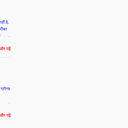
ीं है,
तरीका
े शुरू
रुओं को
और पढ़ें
 का
िडिल
 के दस
 पर ही
रे 108
ग्रीन्स
हिलाओ
और पढ़ें
े कहा
ी हैं।