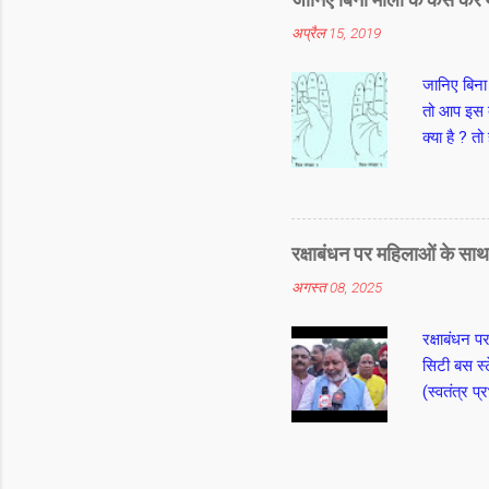
अप्रैल 15, 2019
जानिए बिना
तो आप इस द
क्या है ? त
कर कनिष्ठा 
गिनकर आप म
सुमेरू मान
फिंगर के बी
रक्षाबंधन पर महिलाओं के सा
बार मंत्र ग
अगस्त 08, 2025
उसी तरह अन
मंत्र यानी
रक्षाबंधन 
सिटी बस स्
(स्वतंत्र 
महिलाओ को र
के साथ परि
कि मुख्यमंत