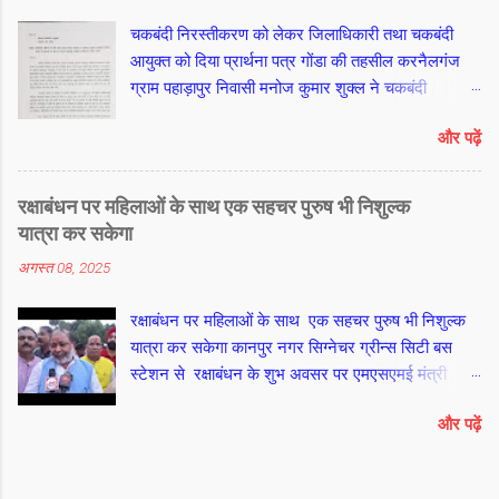
कर बाएं हाथ की अनामिका यानी मिडिल फिंगर के बीच के
चकबंदी निरस्तीकरण को लेकर जिलाधिकारी तथा चकबंदी
पोरुओं से दहाई की एक संख्या गिनें। इसके बाद दाएं हाथ के
आयुक्त को दिया प्रार्थना पत्र गोंडा की तहसील करनैलगंज
साथ बाएं हाथ पर दहाई के दस बार मंत्र गिनने पर 100 मंत्र
ग्राम पहाड़ापुर निवासी मनोज कुमार शुक्ल ने चकबंदी
संख्या पूरी हो जाती है। आखिरी आठ मंत्र जप के लिए फिर से
निरस्तीकरण को लेकर जिलाधिकारी तथा चकबंदी आयुक्त को
दाएं हाथ पर ही उसी तरह अनामिका यानी मिडिल फिंगर के
और पढ़ें
प्रार्थना पत्र दिया है।
मध्य भाग से गिनती शुरू कर शेष 8 मंत्रों का जानप कर पूरे
108 मंत्र यानी एक माला पूरी की जा सकती है। आचार्य श्याम
जी अग्निहोत्री
रक्षाबंधन पर महिलाओं के साथ एक सहचर पुरुष भी निशुल्क
यात्रा कर सकेगा
अगस्त 08, 2025
रक्षाबंधन पर महिलाओं के साथ एक सहचर पुरुष भी निशुल्क
यात्रा कर सकेगा कानपुर नगर सिग्नेचर ग्रीन्स सिटी बस
स्टेशन से रक्षाबंधन के शुभ अवसर पर एमएसएमई मंत्री
राकेश सचान तथा परिवहन मंत्री (स्वतंत्र प्रभार) दयाशंकर
और पढ़ें
सिंह ने उत्तर प्रदेश परिवहन निगम की 101 नई बसों का
शुभारंभ किया। महिलाओ को रक्षा बंधन पर्व पर योगी
आदित्यनाथ द्वारा दी गयी निशुल्क यात्रा की सौगात में इस बार